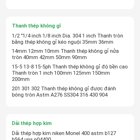
Tham quan nhà máy
Thanh thép không gỉ
1/2 "1/4 inch 1/8 inch Dia. 304 1 inch Thanh tròn
Kiểm soát chất lượng
bằng thép không gỉ kéo nguội 35mm 36mm
14mm 12mm 10mm Thanh thép không gỉ nửa
tròn 40mm 42mm 50mm 90mm
Liên hệ chúng tôi
15-5 13-8 15-5ph Thanh thép không gỉ độ bền cao
Thanh tròn 1 inch 100mm 125mm 150mm
Tin tức
200mm
201 301 302 Thanh thép không gỉ được đánh
bóng tròn Astm A276 SS304 316 430 904
Yêu cầu báo giá
Ống tròn thép không gỉ
Dải thép hợp kim
Dải thép hợp kim niken Monel 400 astm b127
Tấm thép không gỉ
b564 uns n04400