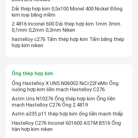
Dải thép hợp kim 0,5x100 Monel 400 Nickel Đồng
kim loại băng mềm
cuộn thép không gỉ
2.4816 Inconel 600 Dải thép hợp kim 1mm 3mm
0,1mm 0,2mm 0,3mm Niken
Ống vuông SS
hastelloy c276 Tấm thép hợp kim Tấm băng thép
hợp kim niken
Ống thép không gỉ liền mạch
Ống thép hợp kim
Dải thép không gỉ
Ống Hastelloy X UNS N06002 NiCr22FeMo Ống
vuông hợp kim liền mạch Hastelloy C276
dây thép
Astm Uns N10276 Ống thép hợp kim Ống liền
mạch Hastelloy C276 Ống 2.4819
Thanh thép không gỉ
Astm a335 p11 thép hợp kim ống liền mạch thấp
Hastelloy C276 Inconel 601600 ASTM B516 Ống
hàn hợp kim niken
Dải thép hợp kim