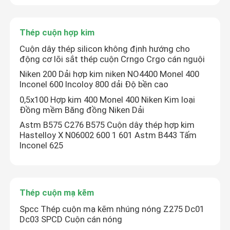
Ống thép hợp kim
Thép cuộn hợp kim
Cuộn dây thép silicon không định hướng cho
Thép cuộn hợp kim
động cơ lõi sắt thép cuộn Crngo Crgo cán nguội
Niken 200 Dải hợp kim niken NO4400 Monel 400
Inconel 600 Incoloy 800 dải Độ bền cao
Thép cuộn mạ kẽm
0,5x100 Hợp kim 400 Monel 400 Niken Kim loại
Đồng mềm Băng đồng Niken Dải
Tấm thép mạ kẽm
Astm B575 C276 B575 Cuộn dây thép hợp kim
Hastelloy X N06002 600 1 601 Astm B443 Tấm
Inconel 625
Ống thép mạ kẽm
Thép cuộn PPGI
Thép cuộn mạ kẽm
Spcc Thép cuộn mạ kẽm nhúng nóng Z275 Dc01
Dc03 SPCD Cuộn cán nóng
Cuộn thép carbon